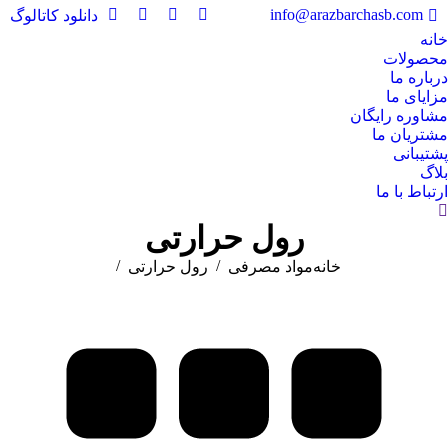
info@arazbarchasb.com
دانلود کاتالوگ
YouTube
Instagram
Twitter
Facebook
خانه
page
page
page
page
محصولات
opens
opens
opens
opens
درباره ما
in
in
in
in
مزایای ما
new
new
new
new
مشاوره رایگان
window
window
window
window
مشتریان ما
پشتیبانی
بلاگ
ارتباط با ما
Search
رول حرارتی
You are here:
خانه
مواد مصرفی
رول حرارتی